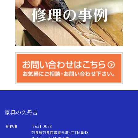
家具の久丹吉
所在地
〒631-0078
奈良県奈良市富雄元町2丁目6番48