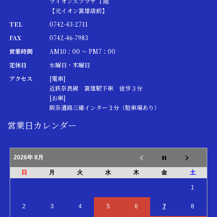
ライオンズプラザ １階
【元イオン富雄店前】
TEL
0742-43-2711
FAX
0742-46-7983
営業時間
AM10：00 ～ PM7：00
定休日
水曜日・木曜日
アクセス
[電車]
近鉄奈良線 富雄駅下車 徒歩３分
[お車]
阪奈道路三碓インター３分（駐車場あり）
営業日カレンダー
2026年 8月
日
月
火
水
木
金
土
1
2
3
4
5
6
7
8