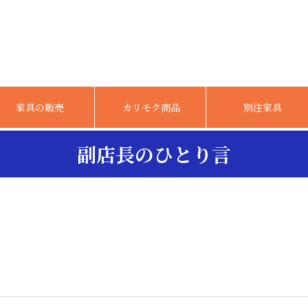
家具の販売
カリモク商品
別注家具
副店長のひとり言