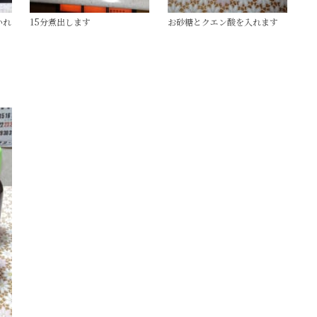
いれ
15分煮出します
お砂糖とクエン酸を入れます