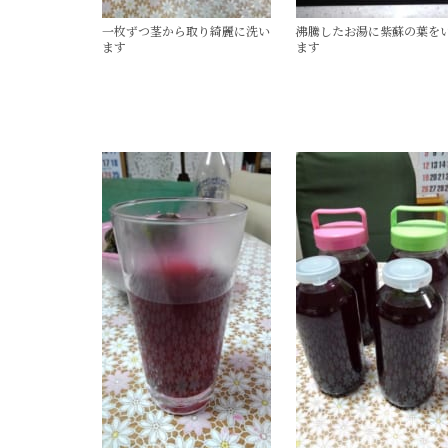
一枚ずつ茎から取り綺麗に洗い
沸騰したお湯に紫蘇の葉を
ます
ます