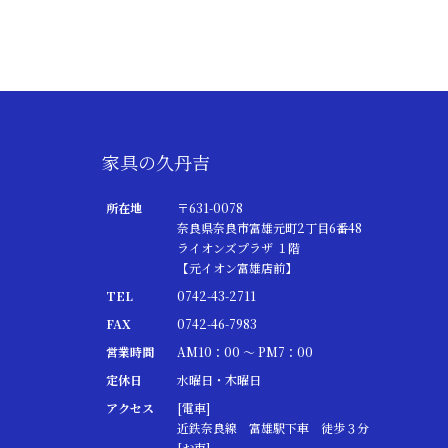
家具の久丹吉
所在地
〒631-0078
奈良県奈良市富雄元町2丁目6番48
ライオンズプラザ １階
【元イオン富雄店前】
TEL
0742-43-2711
FAX
0742-46-7983
営業時間
AM10：00 ～ PM7：00
定休日
水曜日・木曜日
アクセス
[電車]
近鉄奈良線 富雄駅下車 徒歩３分
[お車]