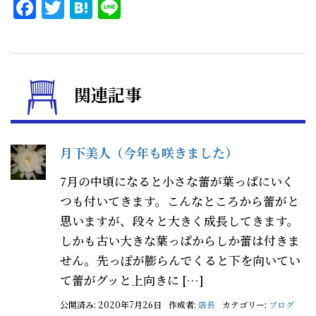
Facebook
Twitter
Hatena
Line
関連記事
月下美人（今年も咲きました）
7月の中頃になると小さな蕾が葉っぱにいく
つも付いてきます。こんなところから蕾がと
思いますが、段々と大きく成長してきます。
しかも古い大きな葉っぱからしか蕾は付きま
せん。先っぽが膨らんでくると下を向いてい
て蕾がグッと上向きに […]
公開済み: 2020年7月26日
作成者:
店長
カテゴリー:
ブログ