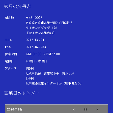
家具の久丹吉
所在地
〒631-0078
奈良県奈良市富雄元町2丁目6番48
ライオンズプラザ １階
【元イオン富雄店前】
TEL
0742-43-2711
FAX
0742-46-7983
営業時間
AM10：00 ～ PM7：00
定休日
水曜日・木曜日
アクセス
[電車]
近鉄奈良線 富雄駅下車 徒歩３分
[お車]
阪奈道路三碓インター３分（駐車場あり）
営業日カレンダー
2026年 8月