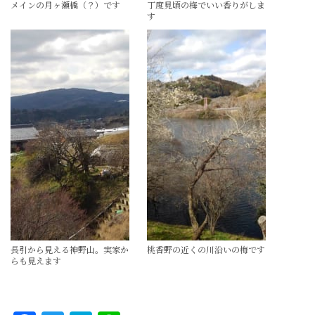
メインの月ヶ瀬橋（？）です
丁度見頃の梅でいい香りがしま
す
長引から見える神野山。実家か
桃香野の近くの川沿いの梅です
らも見えます