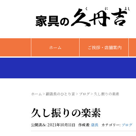
ホーム
ご挨拶・店舗案内
ホーム
>
副店長のひとり言
>
ブログ
>
久し振りの楽素
久し振りの楽素
公開済み: 2021年10月11日
作成者:
店長
カテゴリー:
ブログ