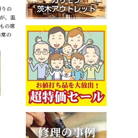
帰りの
すが、温
もの席
通常の