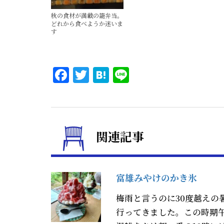
秋の食材が満載の籠弁当。
どれから食べようか迷いま
す
Facebook
Twitter
Hatena
Line
関連記事
富雄みやけのかき氷
梅雨と言うのに30度越え
行ってきました。この時期