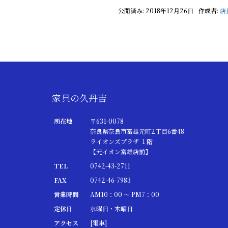
公開済み: 2018年12月26日
作成者:
店
家具の久丹吉
所在地
〒631-0078
奈良県奈良市富雄元町2丁目6番48
ライオンズプラザ １階
【元イオン富雄店前】
TEL
0742-43-2711
FAX
0742-46-7983
営業時間
AM10：00 ～ PM7：00
定休日
水曜日・木曜日
アクセス
[電車]