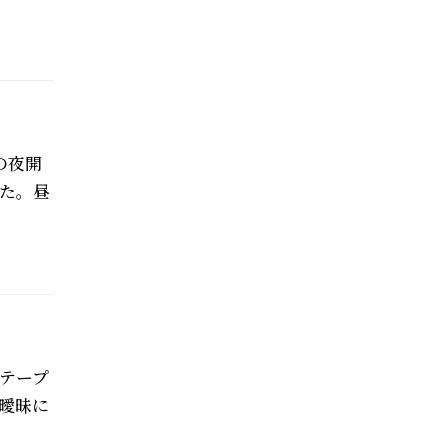
の夜開
た。昼
テープ
曖昧に