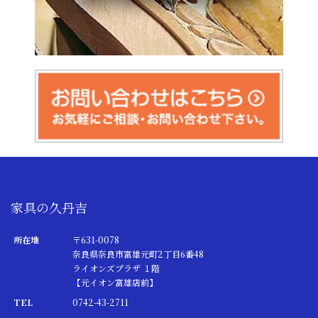
家具の久丹吉
所在地
〒631-0078
奈良県奈良市富雄元町2丁目6番48
ライオンズプラザ １階
【元イオン富雄店前】
TEL
0742-43-2711