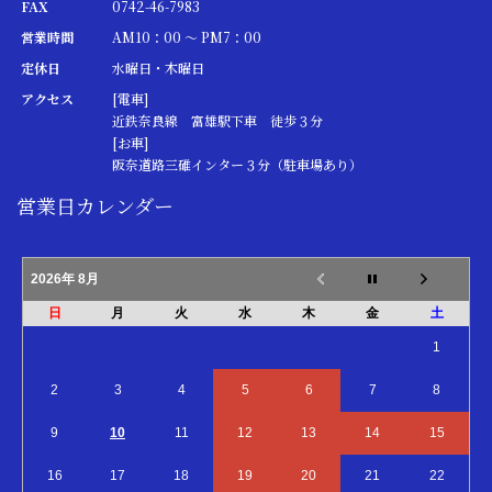
FAX
0742-46-7983
営業時間
AM10：00 ～ PM7：00
定休日
水曜日・木曜日
アクセス
[電車]
近鉄奈良線 富雄駅下車 徒歩３分
[お車]
阪奈道路三碓インター３分（駐車場あり）
営業日カレンダー
2026年 8月
日
月
火
水
木
金
土
1
2
3
4
5
6
7
8
9
10
11
12
13
14
15
16
17
18
19
20
21
22