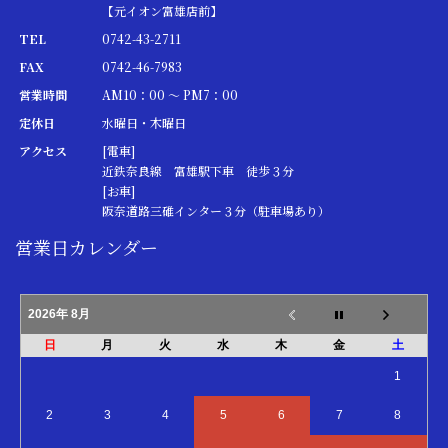
【元イオン富雄店前】
TEL
0742-43-2711
FAX
0742-46-7983
営業時間
AM10：00 ～ PM7：00
定休日
水曜日・木曜日
アクセス
[電車]
近鉄奈良線 富雄駅下車 徒歩３分
[お車]
阪奈道路三碓インター３分（駐車場あり）
営業日カレンダー
2026年 8月
日
月
火
水
木
金
土
1
2
3
4
5
6
7
8