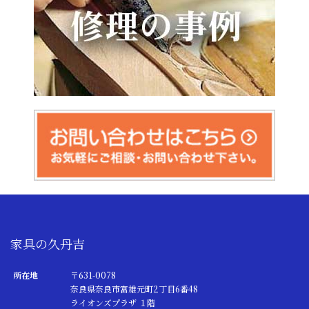
家具の久丹吉
所在地
〒631-0078
奈良県奈良市富雄元町2丁目6番48
ライオンズプラザ １階