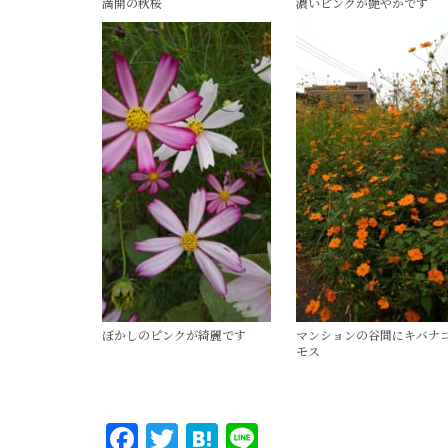
満開の秋桜
濃いピンクが艶やかです
ぼかしのピンクが綺麗です
マンションの谷間にキバナ
モス
Facebook
Twitter
Hatena
Line