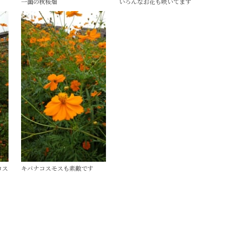
一面の秋桜畑
いろんなお花も咲いてます
コス
キバナコスモスも素敵です