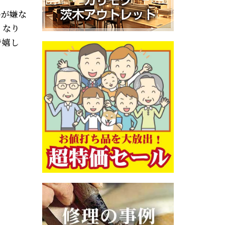
のが嫌な
くなり
で嬉し