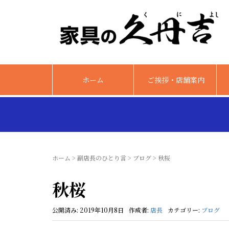
ホーム
ご挨拶・店舗案内
ホーム
>
副店長のひとり言
>
ブログ
>
秋桜
秋桜
公開済み: 2019年10月8日
作成者:
店長
カテゴリー:
ブログ