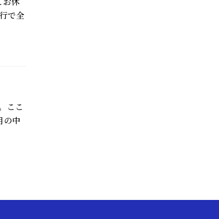
てお休
行で全
。ここ
月の中