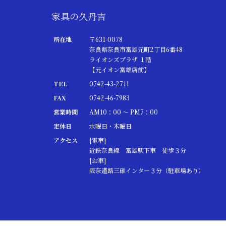
家具の久丹吉
所在地
〒631-0078
奈良県奈良市富雄元町2丁目6番48
ライオンズプラザ １階
【元イオン富雄店前】
TEL
0742-43-2711
FAX
0742-46-7983
営業時間
AM10：00 ～ PM7：00
定休日
水曜日・木曜日
アクセス
[電車]
近鉄奈良線 富雄駅下車 徒歩３分
[お車]
阪奈道路三碓インター３分（駐車場あり）