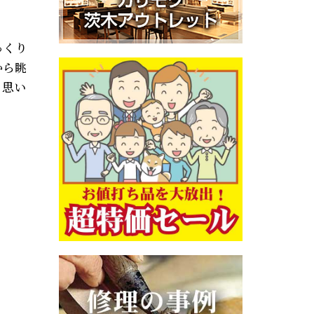
っくり
から眺
と思い