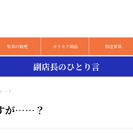
家具の販売
カリモク商品
別注家具
副店長のひとり言
が……？
すが……？
グ