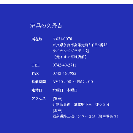
家具の久丹吉
所在地
〒631-0078
奈良県奈良市富雄元町2丁目6番48
ライオンズプラザ １階
【元イオン富雄店前】
TEL
0742-43-2711
FAX
0742-46-7983
営業時間
AM10：00 ～ PM7：00
定休日
水曜日・木曜日
アクセス
[電車]
近鉄奈良線 富雄駅下車 徒歩３分
[お車]
阪奈道路三碓インター３分（駐車場あり）