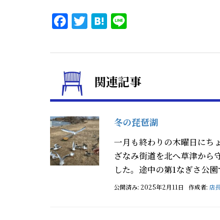
Facebook
Twitter
Hatena
Line
関連記事
冬の琵琶湖
一月も終わりの木曜日にち
ざなみ街道を北へ草津から
した。途中の第1なぎさ公園
公開済み: 2025年2月11日
作成者:
店