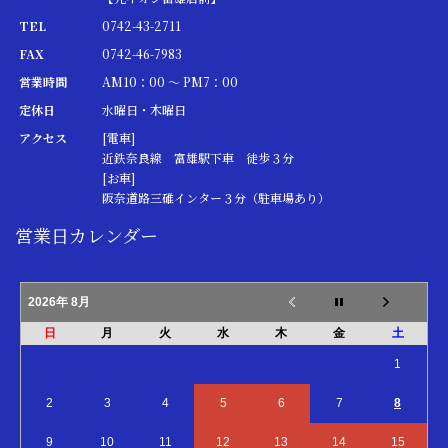
TEL
0742-43-2711
FAX
0742-46-7983
営業時間
AM10：00 ～ PM7：00
定休日
水曜日・木曜日
アクセス
[電車]
近鉄奈良線 富雄駅下車 徒歩３分
[お車]
阪奈道路三碓インター３分（駐車場あり）
営業日カレンダー
2026年 8月
日
月
火
水
木
金
土
1
2
3
4
5
6
7
8
9
10
11
12
13
14
15