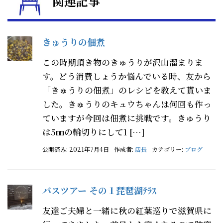
関連記事
きゅうりの佃煮
この時期頂き物のきゅうりが沢山溜まりま
す。どう消費しょうか悩んでいる時、友から
「きゅうりの佃煮」のレシピを教えて貰いま
した。きゅうりのキュウちゃんは何回も作っ
ていますが今回は佃煮に挑戦です。きゅうり
は5㎜の輪切りにして1 […]
公開済み: 2021年7月4日
作成者:
店長
カテゴリー:
ブログ
バスツアー その１琵琶湖ﾃﾗｽ
友達ご夫婦と一緒に秋の紅葉巡りで滋賀県に