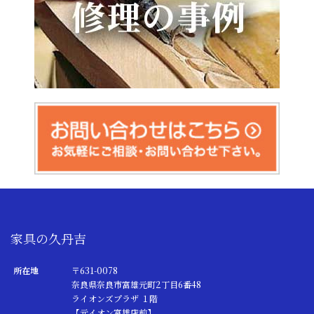
家具の久丹吉
所在地
〒631-0078
奈良県奈良市富雄元町2丁目6番48
ライオンズプラザ １階
【元イオン富雄店前】