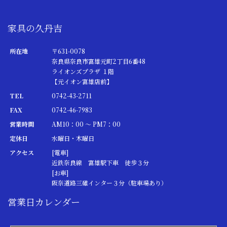
家具の久丹吉
所在地
〒631-0078
奈良県奈良市富雄元町2丁目6番48
ライオンズプラザ １階
【元イオン富雄店前】
TEL
0742-43-2711
FAX
0742-46-7983
営業時間
AM10：00 ～ PM7：00
定休日
水曜日・木曜日
アクセス
[電車]
近鉄奈良線 富雄駅下車 徒歩３分
[お車]
阪奈道路三碓インター３分（駐車場あり）
営業日カレンダー