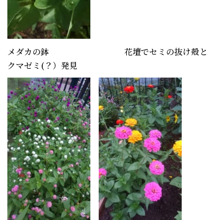
メダカの鉢 花壇でセミの抜け殻と
クマゼミ(？）発見