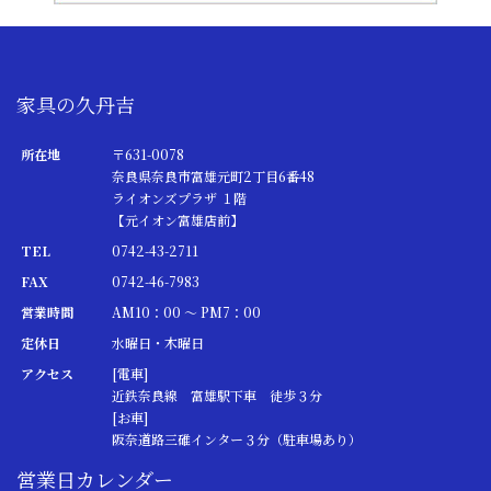
家具の久丹吉
所在地
〒631-0078
奈良県奈良市富雄元町2丁目6番48
ライオンズプラザ １階
【元イオン富雄店前】
TEL
0742-43-2711
FAX
0742-46-7983
営業時間
AM10：00 ～ PM7：00
定休日
水曜日・木曜日
アクセス
[電車]
近鉄奈良線 富雄駅下車 徒歩３分
[お車]
阪奈道路三碓インター３分（駐車場あり）
営業日カレンダー