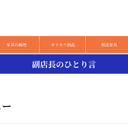
家具の販売
カリモク商品
別注家具
副店長のひとり言
ー
ュー