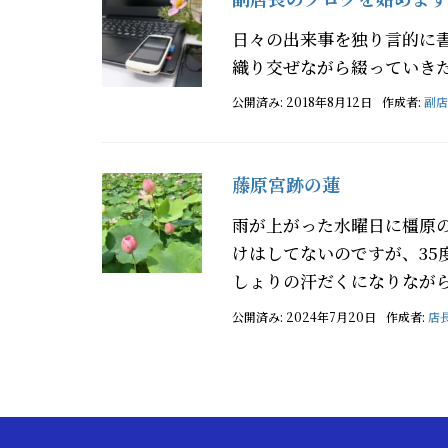
日々の出来事を独り言的に
織り交ぜながら綴っていき
公開済み: 2018年8月12日
作成者:
副店
藤原宮跡の蓮
雨が上がった水曜日に橿原
けはしてないのですが、3
しょりの汗だくになりながら
公開済み: 2024年7月20日
作成者:
店