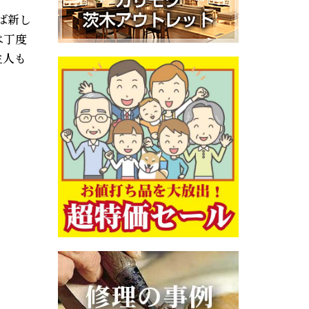
ば新し
は丁度
主人も