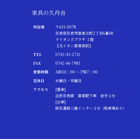
家具の久丹吉
所在地
〒631-0078
奈良県奈良市富雄元町2丁目6番48
ライオンズプラザ １階
【元イオン富雄店前】
TEL
0742-43-2711
FAX
0742-46-7983
営業時間
AM10：00 ～ PM7：00
定休日
水曜日・木曜日
アクセス
[電車]
近鉄奈良線 富雄駅下車 徒歩３分
[お車]
阪奈道路三碓インター３分（駐車場あり）