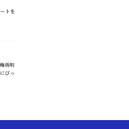
ベートを
梅雨明
でにびっ