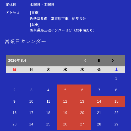
定休日
水曜日・木曜日
アクセス
[電車]
近鉄奈良線 富雄駅下車 徒歩３分
[お車]
阪奈道路三碓インター３分（駐車場あり）
営業日カレンダー
2026年 8月
日
月
火
水
木
金
土
1
2
3
4
5
6
7
8
9
10
11
12
13
14
15
16
17
18
19
20
21
22
23
24
25
26
27
28
29