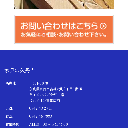
家具の久丹吉
所在地
〒631-0078
奈良県奈良市富雄元町2丁目6番48
ライオンズプラザ １階
【元イオン富雄店前】
TEL
0742-43-2711
FAX
0742-46-7983
営業時間
AM10：00 ～ PM7：00