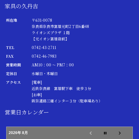
家具の久丹吉
所在地
〒631-0078
奈良県奈良市富雄元町2丁目6番48
ライオンズプラザ １階
【元イオン富雄店前】
TEL
0742-43-2711
FAX
0742-46-7983
営業時間
AM10：00 ～ PM7：00
定休日
水曜日・木曜日
アクセス
[電車]
近鉄奈良線 富雄駅下車 徒歩３分
[お車]
阪奈道路三碓インター３分（駐車場あり）
営業日カレンダー
2026年 8月