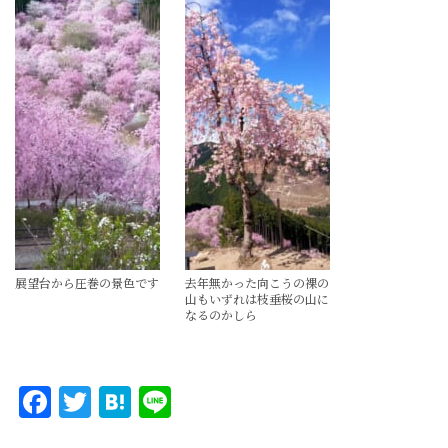
展望台から圧巻の景色です
去年無かった向こうの裸の
山もいずれは枝垂桜の山に
なるのかしら
Facebook
Twitter
Hatena
Line