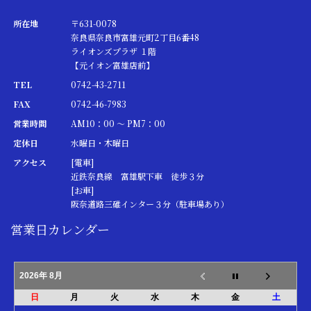
所在地
〒631-0078
奈良県奈良市富雄元町2丁目6番48
ライオンズプラザ １階
【元イオン富雄店前】
TEL
0742-43-2711
FAX
0742-46-7983
営業時間
AM10：00 ～ PM7：00
定休日
水曜日・木曜日
アクセス
[電車]
近鉄奈良線 富雄駅下車 徒歩３分
[お車]
阪奈道路三碓インター３分（駐車場あり）
営業日カレンダー
2026年 8月
日
月
火
水
木
金
土