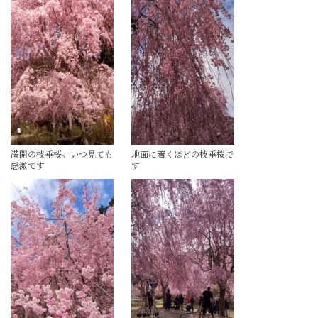
満開の枝垂桜。いつ見ても
地面に着くほどの枝垂桜で
感激です
す