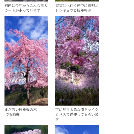
園内は今年からこんな無人
展望台へ行く途中に雪柳と
カートが走っています
レンギョウと枝垂桜が
まだ若い枝垂桜の木
下に見える急な道をマイク
でも綺麗
ロバスで送迎してもらいま
す