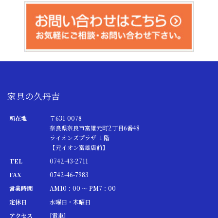
家具の久丹吉
所在地
〒631-0078
奈良県奈良市富雄元町2丁目6番48
ライオンズプラザ １階
【元イオン富雄店前】
TEL
0742-43-2711
FAX
0742-46-7983
営業時間
AM10：00 ～ PM7：00
定休日
水曜日・木曜日
アクセス
[電車]