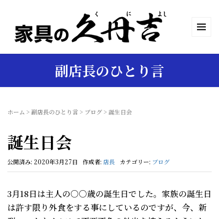
副店長のひとり言
ホーム
>
副店長のひとり言
>
ブログ
>
誕生日会
誕生日会
公開済み: 2020年3月27日
作成者:
店長
カテゴリー:
ブログ
3月18日は主人の○○歳の誕生日でした。家族の誕生日
は許す限り外食をする事にしているのですが、今、新