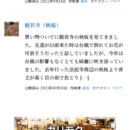
公開済み: 2022年9月11日
作成者:
店長
カテゴリー:
ブログ
般若寺（秋桜）
買い物ついでに般若寺の秋桜を見てきまし
た。友達が以前来た時は台風で倒れてお花が
可哀そうだったと話していましたが、今年は
台風の影響もなくとても綺麗に咲き誇ってい
ました。去年行った法起寺周辺の秋桜より背
丈が高く目の前で色とり […]
公開済み: 2021年10月31日
作成者:
店長
カテゴリー:
ブログ