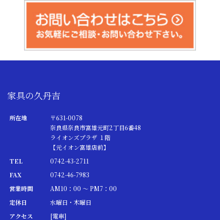
家具の久丹吉
所在地
〒631-0078
奈良県奈良市富雄元町2丁目6番48
ライオンズプラザ １階
【元イオン富雄店前】
TEL
0742-43-2711
FAX
0742-46-7983
営業時間
AM10：00 ～ PM7：00
定休日
水曜日・木曜日
アクセス
[電車]