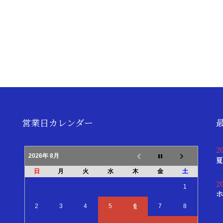
営業日カレンダー
2
2026年 8月
夏
日
月
火
水
木
金
土
2
1
ホ
2
3
4
5
6
7
8