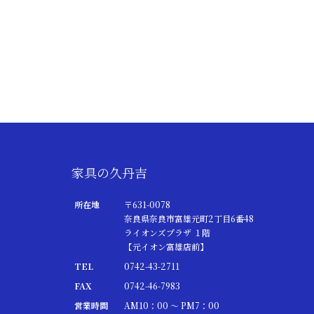
家具の久丹吉
所在地
〒631-0078
奈良県奈良市富雄元町2丁目6番48
ライオンズプラザ １階
【元イオン富雄店前】
TEL
0742-43-2711
FAX
0742-46-7983
営業時間
AM10：00 ～ PM7：00