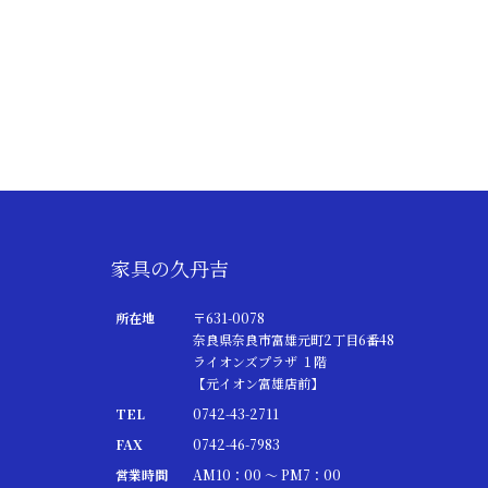
家具の久丹吉
所在地
〒631-0078
奈良県奈良市富雄元町2丁目6番48
ライオンズプラザ １階
【元イオン富雄店前】
TEL
0742-43-2711
FAX
0742-46-7983
営業時間
AM10：00 ～ PM7：00