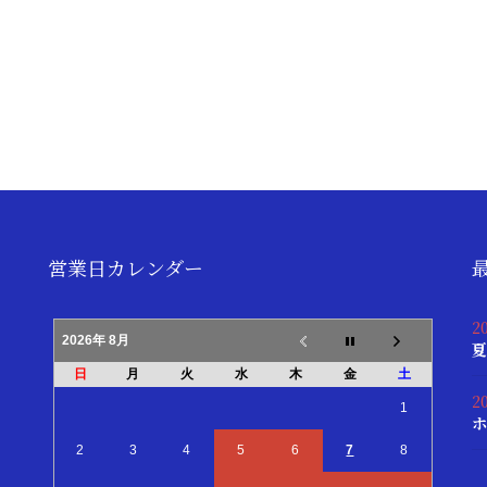
営業日カレンダー
2
2026年 8月
夏
日
月
火
水
木
金
土
2
1
ホ
2
3
4
5
6
7
8