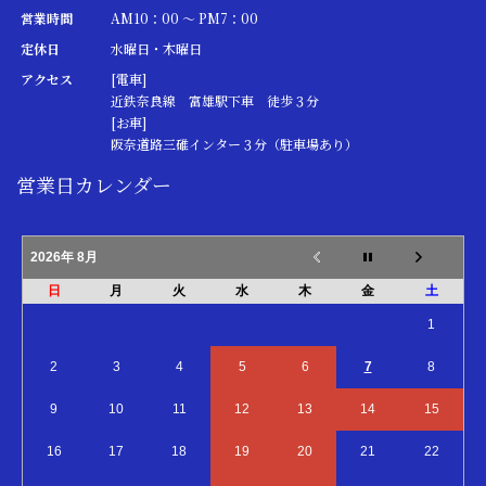
営業時間
AM10：00 ～ PM7：00
定休日
水曜日・木曜日
アクセス
[電車]
近鉄奈良線 富雄駅下車 徒歩３分
[お車]
阪奈道路三碓インター３分（駐車場あり）
営業日カレンダー
2026年 8月
日
月
火
水
木
金
土
1
2
3
4
5
6
7
8
9
10
11
12
13
14
15
16
17
18
19
20
21
22