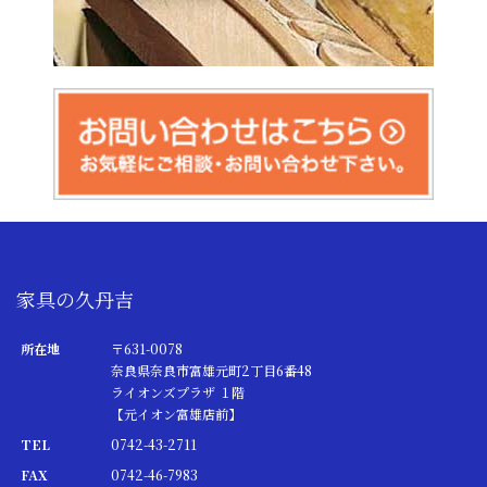
家具の久丹吉
所在地
〒631-0078
奈良県奈良市富雄元町2丁目6番48
ライオンズプラザ １階
【元イオン富雄店前】
TEL
0742-43-2711
FAX
0742-46-7983