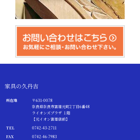
家具の久丹吉
所在地
〒631-0078
奈良県奈良市富雄元町2丁目6番48
ライオンズプラザ １階
【元イオン富雄店前】
TEL
0742-43-2711
FAX
0742-46-7983