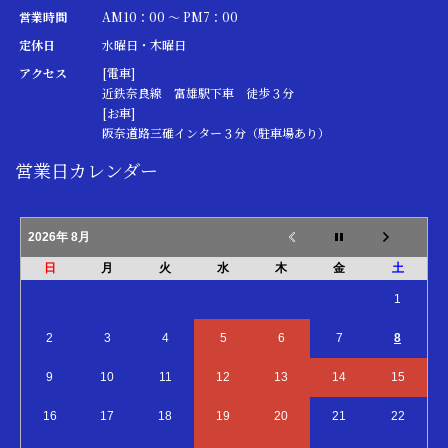
営業時間
AM10：00 ～ PM7：00
定休日
水曜日・木曜日
アクセス
[電車]
近鉄奈良線 富雄駅下車 徒歩３分
[お車]
阪奈道路三碓インター３分（駐車場あり）
営業日カレンダー
2026年 8月
日
月
火
水
木
金
土
1
2
3
4
5
6
7
8
9
10
11
12
13
14
15
16
17
18
19
20
21
22