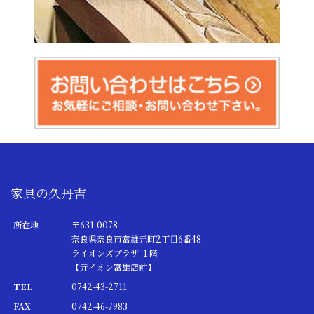
家具の久丹吉
所在地
〒631-0078
奈良県奈良市富雄元町2丁目6番48
ライオンズプラザ １階
【元イオン富雄店前】
TEL
0742-43-2711
FAX
0742-46-7983