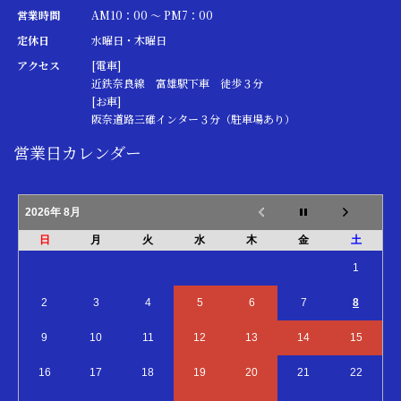
営業時間
AM10：00 ～ PM7：00
定休日
水曜日・木曜日
アクセス
[電車]
近鉄奈良線 富雄駅下車 徒歩３分
[お車]
阪奈道路三碓インター３分（駐車場あり）
営業日カレンダー
2026年 8月
日
月
火
水
木
金
土
1
2
3
4
5
6
7
8
9
10
11
12
13
14
15
16
17
18
19
20
21
22