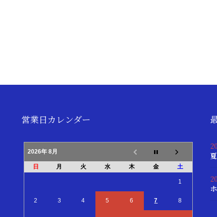
営業日カレンダー
2
2026年 8月
夏
日
月
火
水
木
金
土
2
1
ホ
2
3
4
5
6
7
8