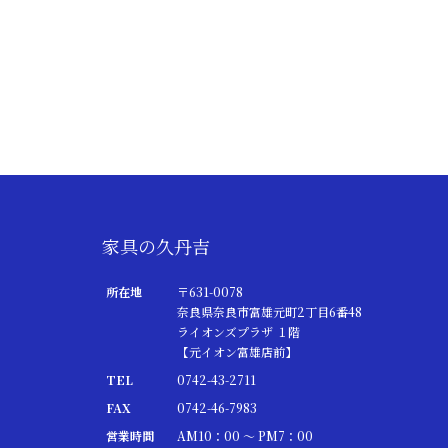
家具の久丹吉
所在地
〒631-0078
奈良県奈良市富雄元町2丁目6番48
ライオンズプラザ １階
【元イオン富雄店前】
TEL
0742-43-2711
FAX
0742-46-7983
営業時間
AM10：00 ～ PM7：00