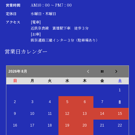
営業時間
AM10：00 ～ PM7：00
定休日
水曜日・木曜日
アクセス
[電車]
近鉄奈良線 富雄駅下車 徒歩３分
[お車]
阪奈道路三碓インター３分（駐車場あり）
営業日カレンダー
2026年 8月
日
月
火
水
木
金
土
1
2
3
4
5
6
7
8
9
10
11
12
13
14
15
16
17
18
19
20
21
22