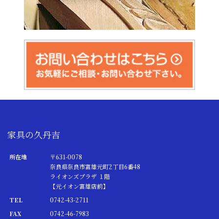
家具の久丹吉
所在地
〒631-0078
奈良県奈良市富雄元町2丁目6番48
ライオンズプラザ １階
【元イオン富雄店前】
TEL
0742-43-2711
FAX
0742-46-7983