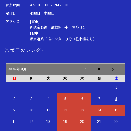
営業時間
AM10：00 ～ PM7：00
定休日
水曜日・木曜日
アクセス
[電車]
近鉄奈良線 富雄駅下車 徒歩３分
[お車]
阪奈道路三碓インター３分（駐車場あり）
営業日カレンダー
2026年 8月
日
月
火
水
木
金
土
1
2
3
4
5
6
7
8
9
10
11
12
13
14
15
16
17
18
19
20
21
22