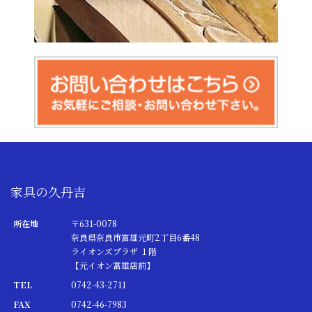
家具の久丹吉
所在地
〒631-0078
奈良県奈良市富雄元町2丁目6番48
ライオンズプラザ １階
【元イオン富雄店前】
TEL
0742-43-2711
FAX
0742-46-7983