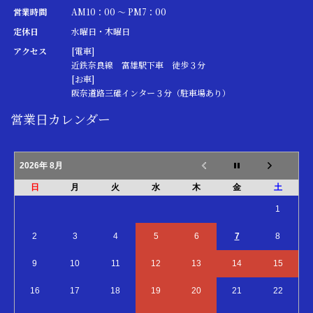
営業時間
AM10：00 ～ PM7：00
定休日
水曜日・木曜日
アクセス
[電車]
近鉄奈良線 富雄駅下車 徒歩３分
[お車]
阪奈道路三碓インター３分（駐車場あり）
営業日カレンダー
2026年 8月
日
月
火
水
木
金
土
1
2
3
4
5
6
7
8
9
10
11
12
13
14
15
16
17
18
19
20
21
22