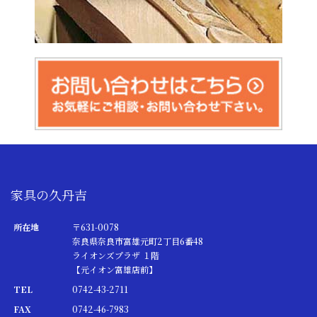
家具の久丹吉
所在地
〒631-0078
奈良県奈良市富雄元町2丁目6番48
ライオンズプラザ １階
【元イオン富雄店前】
TEL
0742-43-2711
FAX
0742-46-7983