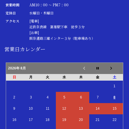
営業時間
AM10：00 ～ PM7：00
定休日
水曜日・木曜日
アクセス
[電車]
近鉄奈良線 富雄駅下車 徒歩３分
[お車]
阪奈道路三碓インター３分（駐車場あり）
営業日カレンダー
2026年 8月
日
月
火
水
木
金
土
1
2
3
4
5
6
7
8
9
10
11
12
13
14
15
16
17
18
19
20
21
22