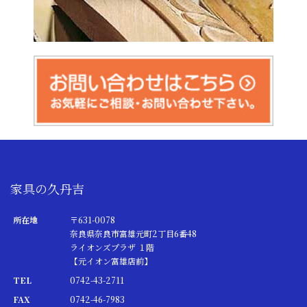
家具の久丹吉
所在地
〒631-0078
奈良県奈良市富雄元町2丁目6番48
ライオンズプラザ １階
【元イオン富雄店前】
TEL
0742-43-2711
FAX
0742-46-7983