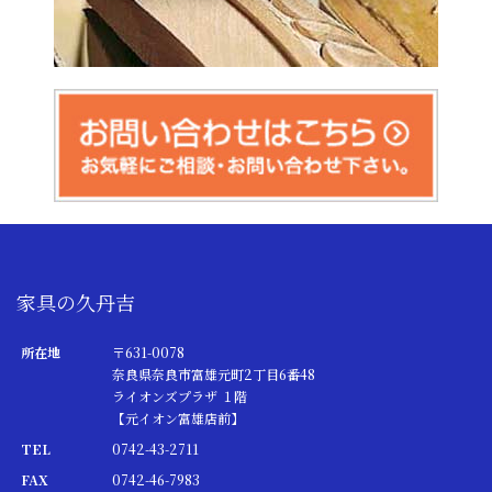
家具の久丹吉
所在地
〒631-0078
奈良県奈良市富雄元町2丁目6番48
ライオンズプラザ １階
【元イオン富雄店前】
TEL
0742-43-2711
FAX
0742-46-7983