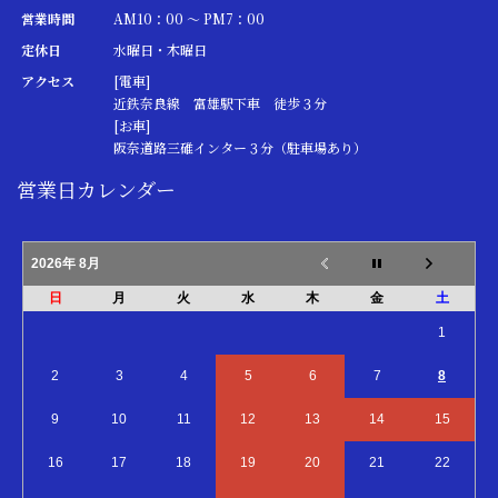
営業時間
AM10：00 ～ PM7：00
定休日
水曜日・木曜日
アクセス
[電車]
近鉄奈良線 富雄駅下車 徒歩３分
[お車]
阪奈道路三碓インター３分（駐車場あり）
営業日カレンダー
2026年 8月
日
月
火
水
木
金
土
1
2
3
4
5
6
7
8
9
10
11
12
13
14
15
16
17
18
19
20
21
22