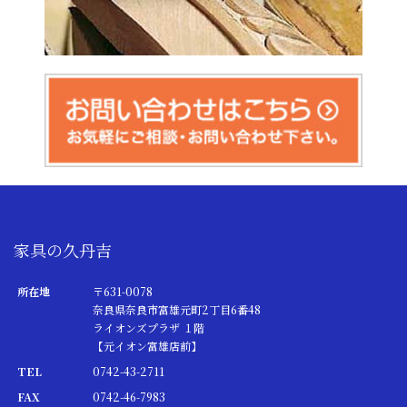
家具の久丹吉
所在地
〒631-0078
奈良県奈良市富雄元町2丁目6番48
ライオンズプラザ １階
【元イオン富雄店前】
TEL
0742-43-2711
FAX
0742-46-7983