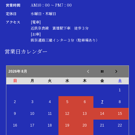
営業時間
AM10：00 ～ PM7：00
定休日
水曜日・木曜日
アクセス
[電車]
近鉄奈良線 富雄駅下車 徒歩３分
[お車]
阪奈道路三碓インター３分（駐車場あり）
営業日カレンダー
2026年 8月
日
月
火
水
木
金
土
1
2
3
4
5
6
7
8
9
10
11
12
13
14
15
16
17
18
19
20
21
22