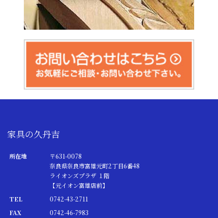
家具の久丹吉
所在地
〒631-0078
奈良県奈良市富雄元町2丁目6番48
ライオンズプラザ １階
【元イオン富雄店前】
TEL
0742-43-2711
FAX
0742-46-7983