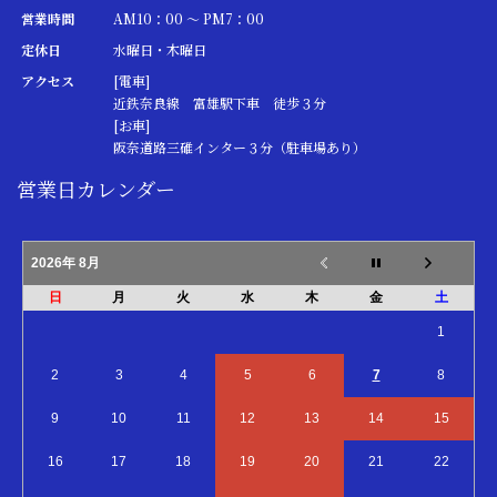
営業時間
AM10：00 ～ PM7：00
定休日
水曜日・木曜日
アクセス
[電車]
近鉄奈良線 富雄駅下車 徒歩３分
[お車]
阪奈道路三碓インター３分（駐車場あり）
営業日カレンダー
2026年 8月
日
月
火
水
木
金
土
1
2
3
4
5
6
7
8
9
10
11
12
13
14
15
16
17
18
19
20
21
22