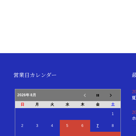
営業日カレンダー
2
2026年 8月
夏
日
月
火
水
木
金
土
2
1
ホ
2
3
4
5
6
7
8