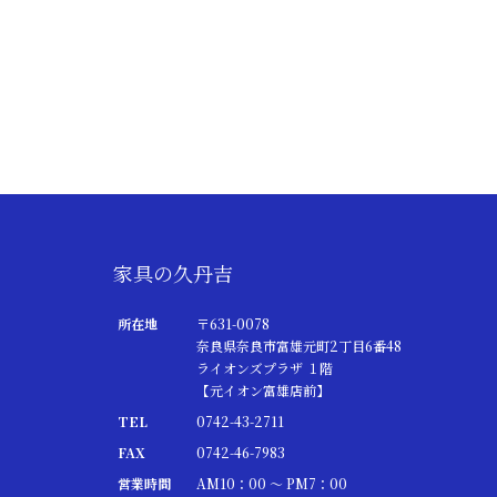
家具の久丹吉
所在地
〒631-0078
奈良県奈良市富雄元町2丁目6番48
ライオンズプラザ １階
【元イオン富雄店前】
TEL
0742-43-2711
FAX
0742-46-7983
営業時間
AM10：00 ～ PM7：00