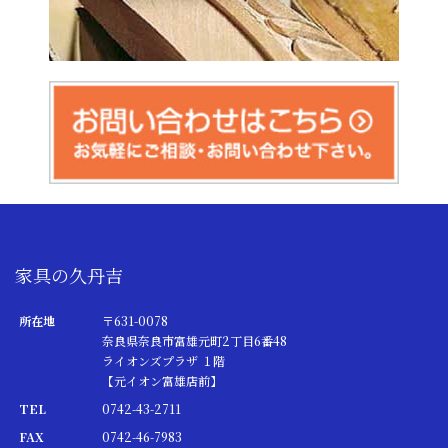
家具の久丹吉
所在地
〒631-0078
奈良県奈良市富雄元町2丁目6番48
ライオンズプラザ １階
【元イオン富雄店前】
TEL
0742-43-2711
FAX
0742-46-7983