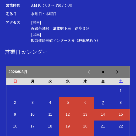
営業時間
AM10：00 ～ PM7：00
定休日
水曜日・木曜日
アクセス
[電車]
近鉄奈良線 富雄駅下車 徒歩３分
[お車]
阪奈道路三碓インター３分（駐車場あり）
営業日カレンダー
2026年 8月
日
月
火
水
木
金
土
1
2
3
4
5
6
7
8
9
10
11
12
13
14
15
16
17
18
19
20
21
22