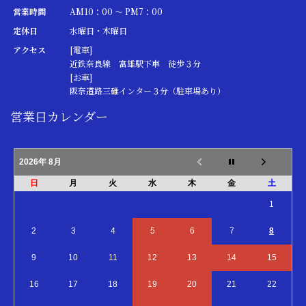
営業時間
AM10：00 ～ PM7：00
定休日
水曜日・木曜日
アクセス
[電車]
近鉄奈良線 富雄駅下車 徒歩３分
[お車]
阪奈道路三碓インター３分（駐車場あり）
営業日カレンダー
2026年 8月
日
月
火
水
木
金
土
1
2
3
4
5
6
7
8
9
10
11
12
13
14
15
16
17
18
19
20
21
22