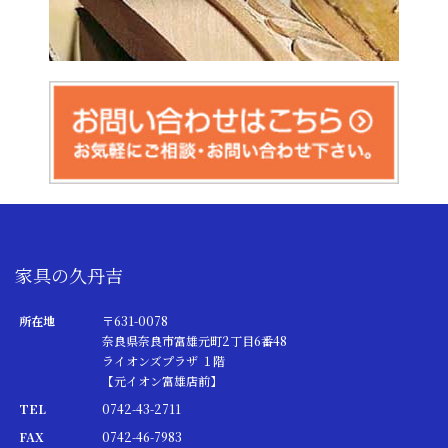
家具の久丹吉
所在地
〒631-0078
奈良県奈良市富雄元町2丁目6番48
ライオンズプラザ １階
【元イオン富雄店前】
TEL
0742-43-2711
FAX
0742-46-7983