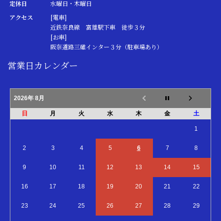
定休日
水曜日・木曜日
アクセス
[電車]
近鉄奈良線 富雄駅下車 徒歩３分
[お車]
阪奈道路三碓インター３分（駐車場あり）
営業日カレンダー
2026年 8月
日
月
火
水
木
金
土
1
2
3
4
5
6
7
8
9
10
11
12
13
14
15
16
17
18
19
20
21
22
23
24
25
26
27
28
29