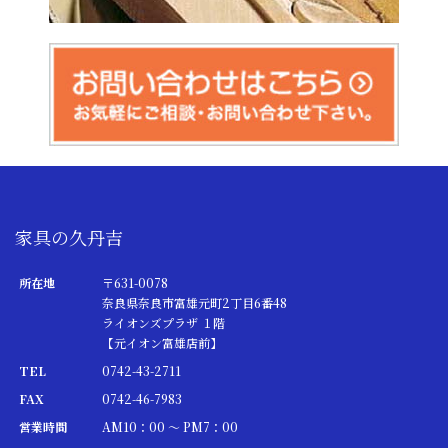
家具の久丹吉
所在地
〒631-0078
奈良県奈良市富雄元町2丁目6番48
ライオンズプラザ １階
【元イオン富雄店前】
TEL
0742-43-2711
FAX
0742-46-7983
営業時間
AM10：00 ～ PM7：00